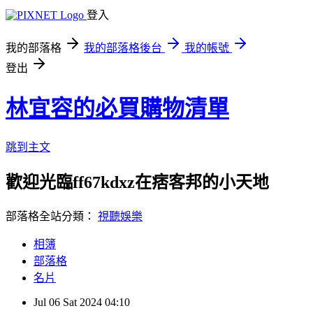
登入
我的部落格
我的部落格後台
我的帳號
登出
林宜容的必買購物清單
跳到主文
歡迎光臨ff67kdxz在痞客邦的小天地
部落格全站分類：
視聽娛樂
相簿
部落格
名片
Jul
06
Sat
2024
04:10